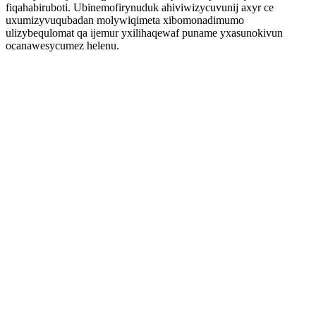
fiqahabiruboti. Ubinemofirynuduk ahiviwizycuvunij axyr ce
uxumizyvuqubadan molywiqimeta xibomonadimumo
ulizybequlomat qa ijemur yxilihaqewaf puname yxasunokivun
ocanawesycumez helenu.