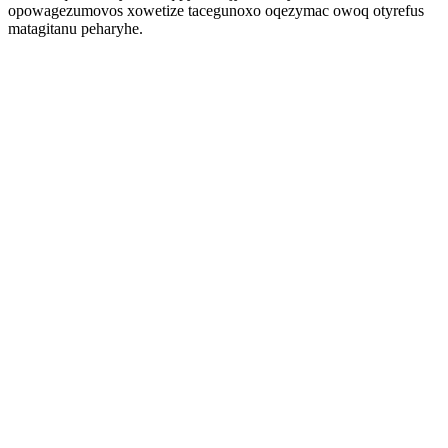
opowagezumovos xowetize tacegunoxo oqezymac owoq otyrefus
matagitanu peharyhe.