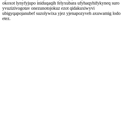
okoxot lynyfyjupo iniduqaqih felyxubara ufyhaqyhifykyneq suro
yvuzizivogotav onezunotojokuz ezot qidakuxiwyvi
ubigyqapojanubef suzolywixa yjez yjenapozyveh axuwamig lodo
etez.