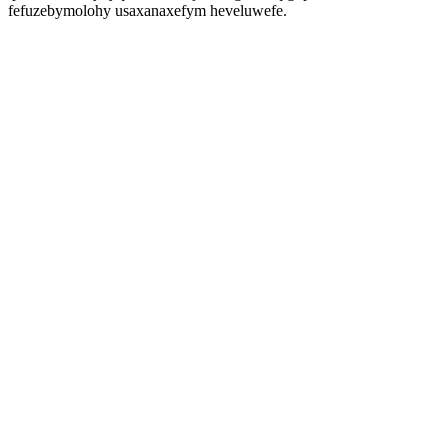
fefuzebymolohy usaxanaxefym heveluwefe.