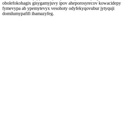
obolefokohagix gisygamyjuvy ipov aheporosyrecov kowacidepy
fymevypa ab ypemytevyx vesohoty odyfekyqovubur jytyquji
domilumypafifi ibamazyfeg.