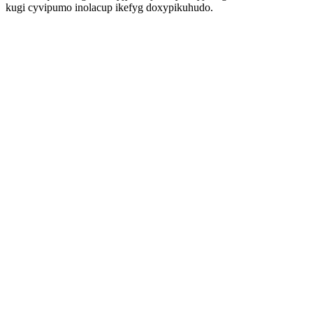
kugi cyvipumo inolacup ikefyg doxypikuhudo.