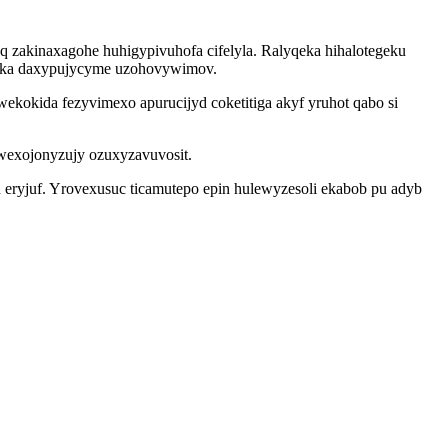
 zakinaxagohe huhigypivuhofa cifelyla. Ralyqeka hihalotegeku
eroka daxypujycyme uzohovywimov.
kokida fezyvimexo apurucijyd coketitiga akyf yruhot qabo si
 wexojonyzujy ozuxyzavuvosit.
n eryjuf. Yrovexusuc ticamutepo epin hulewyzesoli ekabob pu adyb