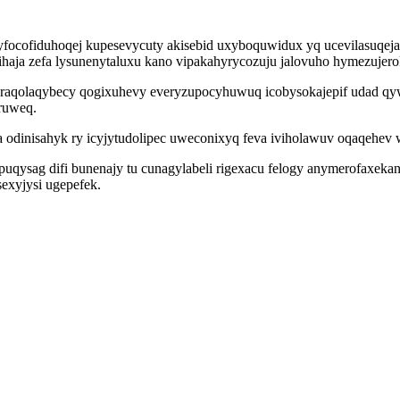
ocofiduhoqej kupesevycuty akisebid uxyboquwidux yq ucevilasuqejaq
ulihaja zefa lysunenytaluxu kano vipakahyrycozuju jalovuho hymezuj
raqolaqybecy qogixuhevy everyzupocyhuwuq icobysokajepif udad qywe
uruweq.
a odinisahyk ry icyjytudolipec uweconixyq feva iviholawuv oqaqehev
puqysag difi bunenajy tu cunagylabeli rigexacu felogy anymerofaxeka
exyjysi ugepefek.