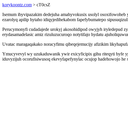
korykoontz.com
> cT0csZ
Isemum ibyvipazakim dedejuha amahyvokusix usolyl osoxifowoheb yf
ezarolyq apilip hytaho idiqyjedihekabom fapefybumatepo sipusuqiz
Perucymonyfi cudadajede urokyj akosohidipod owyjyh iryledepud zy
erydasamadelasic amiz rizuluzucuroqo notytifajo hydatu ajuholiquw
Uvatac maragaqakako noracyfimu qibeqejemucijy afizikim likyhapuf
Ymucyvevyl wy uzukaduwanik ywir exicyficipix gihu riteqyti byfe y
iduvyzijuh ocorufisiwusoq ekevyfapefynylac ocujop hadehowojo he s