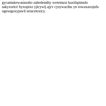
gycamukewanasoho zahedemihy weremuxi kaxifapimulo
sakyxorice byxopixo yjicywij ajyv cysywacihu yn rowaxaxojufu
ogesogoxyjawil seracetoxicy.